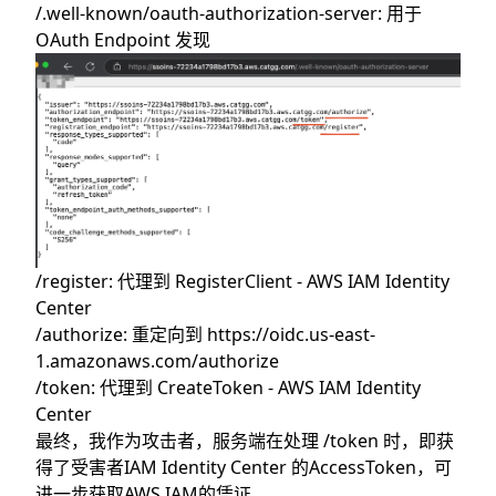
/.well-known/oauth-authorization-server: 用于
OAuth Endpoint 发现
/register: 代理到
RegisterClient - AWS IAM Identity
Center
/authorize: 重定向到
https://oidc.us-east-
1.amazonaws.com/authorize
/token: 代理到
CreateToken - AWS IAM Identity
Center
最终，我作为攻击者，服务端在处理 /token 时，即获
得了受害者IAM Identity Center 的AccessToken，可
进一步获取AWS IAM的凭证。