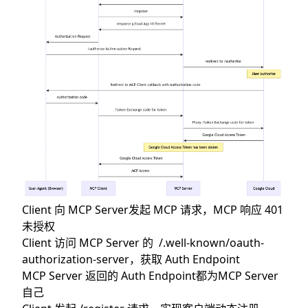
Client 向 MCP Server发起 MCP 请求，MCP 响应 401
未授权
Client 访问 MCP Server 的 /.well-known/oauth-
authorization-server，获取 Auth Endpoint
MCP Server 返回的 Auth Endpoint都为MCP Server
自己