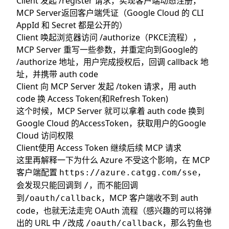
Client 发起 /register 请求，实现客户端动态注册，
MCP Server返回客户端凭证（Google Cloud 的 CLI
AppId 和 Secret 都是公开的）
Client 唤起浏览器访问 /authorize（PKCE流程），
MCP Server 重写一些参数，并重定向到Google的
/authorize 地址，用户完成授权后，回调 callback 地
址，并携带 auth code
Client 向 MCP Server 发起 /token 请求，用 auth
code 换 Access Token(和Refresh Token)
这个时候，MCP Server 就可以拿着 auth code 换到
Google Cloud 的AccessToken，获取用户的Google
Cloud 访问权限
Client使用 Access Token 继续后续 MCP 请求
这里再解释一下为什么 Azure 不受这个影响，在 MCP
客户端配置
，
https://azure.catgg.com/sse
会发现只能回调到
，而不能回调
/
到
，MCP 客户端收不到 auth
/oauth/callback
code，也就无法走完 OAuth 流程（感兴趣的可以将弹
出的 URL 中
改成
，那么钓鱼也
/
/oauth/callback