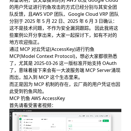
郑重说明，该文章提到的对 AWS 以及 Google Cloud
发生了什么
的用户凭证进行钓鱼攻击的方式已经分别与其安全团
怎么做到的
队反馈，且AWS VDP 团队、Google Cloud VRP 团队
MCP钓鱼 Google Cloud
分别于 2025 年 5 月 22 日、2025 年 6 月 3 日确认：
发生了什么
这不是技术问题，不作为安全漏洞跟踪。 因此我将这
些案例公开分享出来，大家一起探讨下，如有不对的
怎么做到的
地方欢迎指正。
为什么没有Azure
通过 MCP 对云凭证(AccessKey)进行钓鱼
背景补充
MCP(Model Context Protocol)，想必大家都很熟悉
MCP OAuth
了，尤其是
2025-03-26 这一版标准
开始支持 OAuth
模式 1：MCP Server同时作为 Resource Server
了，意味着接下来会有一大波服务端 MCP Server涌现
和Authorization Server
而出，加入到 MCP 这个生态里来。
而正是因为 MCP 机制的存在，云厂商的用户凭证也因
模式2：委托第三方Authorization Server进行授
此受到钓鱼风险。
权(不彻底)
MCP 钓鱼 AWS AccessKey
模式3：委托第三方Authorization Server进行授
首先请看受害者视频：
权(彻底)
云的命令行工具OAuth
AWS