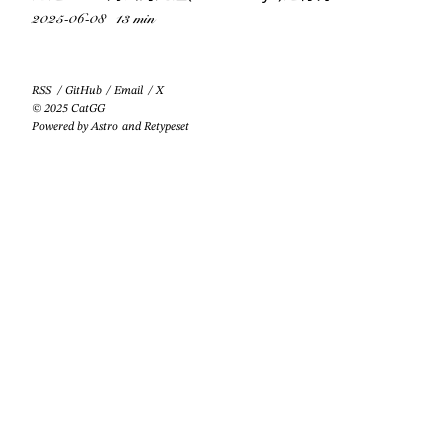
2025-06-08
13 min
RSS
/
GitHub
/
Email
/
X
© 2025 CatGG
Powered by
Astro
and
Retypeset